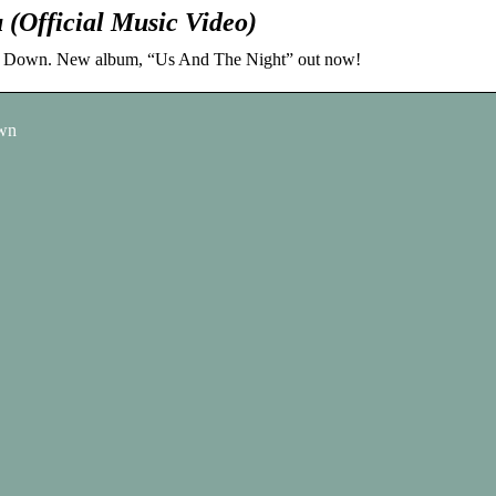
(Official Music Video)
rs Down. New album, “Us And The Night” out now!
own