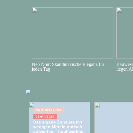
Neo Noir: Skandinavische Eleganz für
Bauwesen
jeden Tag
liegen A
GUTE BERATUNG
09/01/2026
Das eigene Zuhause mit
wenigen Mitteln optisch
aufwerten – hochwertige