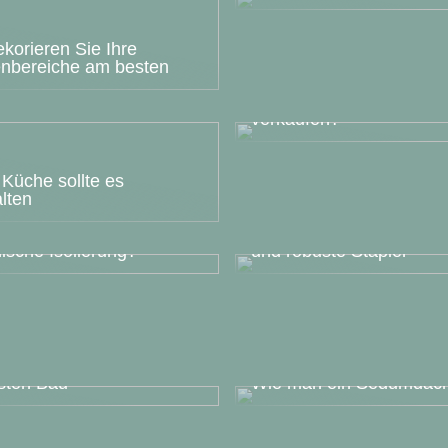
korieren Sie Ihre
nbereiche am besten
Müssen Sie Ihr Haus
verkaufen?
Küche sollte es
lten
m brauchen wir eine
Hyster Stapler – zuverlä
ische Isolierung?
und robuste Stapler
Beratung für Ihren
sten Bau
Wie man ein Sedumdach