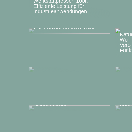
Werkstattpressen 100t:
Effiziente Leistung für
Industrieanwendungen
Fakten über El Gordo – so
macht ein Gewinn
Weihnachtswünsche wahr
Natu
Wohn
Verb
Funk
Checkliste für Ihr Fest unter
Einri
freiem Himmel
Woh
Der u
Prod
Schattenspiele mit
Infor
Solarlanternen
Kauf
Drei gute Gründe: Deshalb