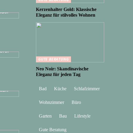
Kerzenhalter Gold: Klassische
del
Eleganz für stilvolles Wohnen
 mit
erer
GUTE BERATUNG
Neo Noir: Skandinavische
Eleganz für jeden Tag
n
Bad
Küche
Schlafzimmer
ten
Wohnzimmer
Büro
Garten
Bau
Lifestyle
ke
Gute Beratung