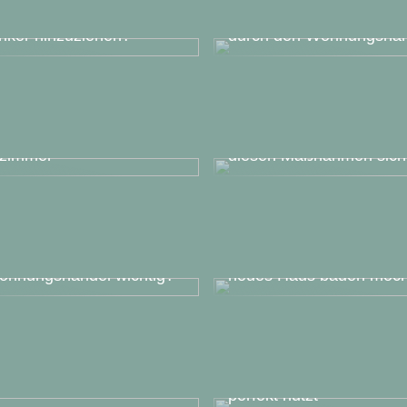
sollten Sie einen
Kommen Sie problemlos
riker hinzuziehen?
durch den Wohnungshan
chtungsratgeber: das
Machen Sie Ihr Zuhause
zimmer
diesen Maßnahmen sich
nleitung: Was ist ein
ertrag und warum ist er
Guter Rat für Sie, die ei
ohnungshandel wichtig?
neues Haus bauen möch
Wie man eine kleine Ec
perfekt nutzt