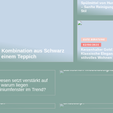
Spülmittel von H
– Sanfte Reinigun
Stil
GUTE BERATUNG
02/06/2025
Kerzenhalter Gold
e Kombination aus Schwarz
Klassische Elegan
 einem Teppich
stilvolles Wohnen
Erleben Sie die
Handwerkskunst des
dänischen Möbeldesign
sen setzt verstärkt auf
– warum liegen
iniumfenster im Trend?
ffice sinnvoll gestalten:
t effektives Arbeiten
Har du prøvet Snus fra
ich
Snuscorp?