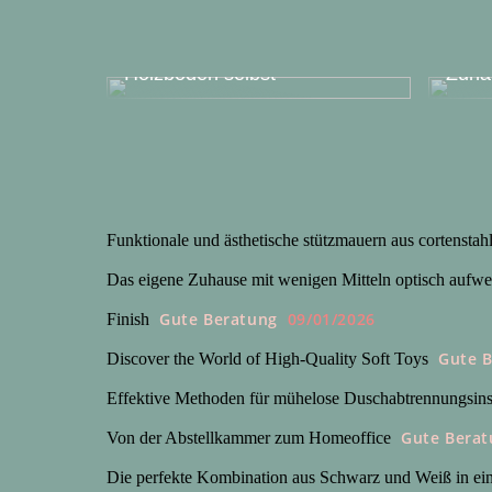
Verlegen Sie Ihren neuen
Finde
Holzboden selbst
Zuha
Funktionale und ästhetische stützmauern aus cortenstah
Das eigene Zuhause mit wenigen Mitteln optisch aufwer
Gute Beratung
09/01/2026
Finish
Gute 
Discover the World of High-Quality Soft Toys
Effektive Methoden für mühelose Duschabtrennungsinst
Gute Berat
Von der Abstellkammer zum Homeoffice
Die perfekte Kombination aus Schwarz und Weiß in e