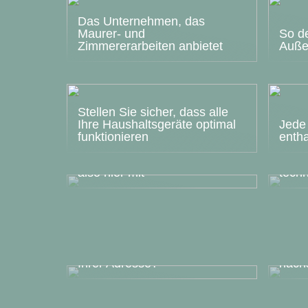
Das Unternehmen, das
Maurer- und
So de
Zimmererarbeiten anbietet
Auße
Stellen Sie sicher, dass alle
Ihre Haushaltsgeräte optimal
Jede 
funktionieren
entha
Sieht Ihre Terrasse abgenutzt
und langweilig aus? Lesen Sie
Waru
also hier mit
techn
Besteht Mobilfunkempfang an
Gute 
Ihrer Adresse?
näch