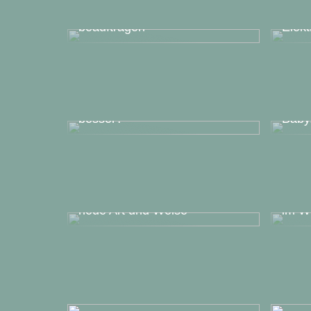
sollten Sie immer einen
professionellen Bodenleger
Wann 
beauftragen
Elekt
Elektrische oder
wasserbasierte
Fußbodenheizung – was ist
Einri
besser?
Baby
Kurza
Gestalten Sie Ihre Wände auf
Kaufv
neue Art und Weise
im W