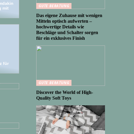
umdakin
GUTE BERATUNG
g mit
Das eigene Zuhause mit wenigen
Mitteln optisch aufwerten –
hochwertige Details wie
Beschläge und Schalter sorgen
für ein exklusives Finish
:
z für
s
GUTE BERATUNG
Discover the World of High-
Quality Soft Toys