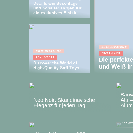
Details wie Beschläge
und Schalter sorgen für
ein exklusives Finish
GUTE BERATUNG
GUTE BERATUNG
15/07/2025
30/11/2025
Die perfekt
Discover the World of
und Weiß in
High-Quality Soft Toys
Bauwe
Neo Noir: Skandinavische
Alu 
Eleganz für jeden Tag
Alum
Homeo
So is
mögl