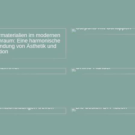
Gestalten Sie Ihr Heimw
Paradies: Die Faszinati
Carports mit Schuppen
rmaterialien im modernen
raum: Eine harmonische
indung von Ästhetik und
tion
Die Rolle der
chtungsratgeber: Das
Schmuckverpackung im
nzimmer
Online-Handel
ltimative Leitfaden für
uktübersichten:
mierte
entscheidungen treffen
Die besten DIY-Ideen