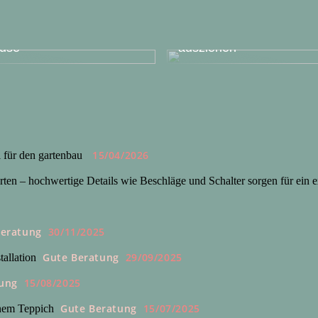
Praktische Tipps für
n Sie das richtige
diejenigen, die von zu 
use
ausziehen
15/04/2026
l für den gartenbau
ten – hochwertige Details wie Beschläge und Schalter sorgen für ein e
Beratung
30/11/2025
Gute Beratung
29/09/2025
allation
ung
15/08/2025
Gute Beratung
15/07/2025
inem Teppich