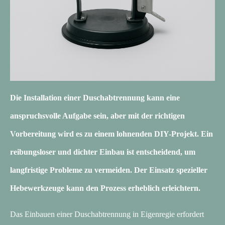
Die Installation einer Duschabtrennung kann eine
anspruchsvolle Aufgabe sein, aber mit der richtigen
Vorbereitung wird es zu einem lohnenden DIY-Projekt. Ein
reibungsloser und dichter Einbau ist entscheidend, um
langfristige Probleme zu vermeiden. Der Einsatz spezieller
Hebewerkzeuge kann den Prozess erheblich erleichtern.
Das Einbauen einer Duschabtrennung in Eigenregie erfordert