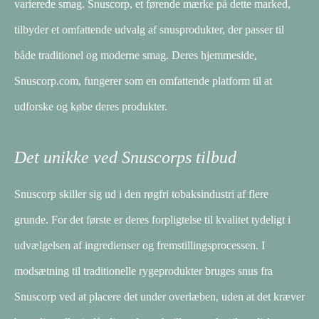
varierede smag. Snuscorp, et førende mærke på dette marked,
tilbyder et omfattende udvalg af snusprodukter, der passer til
både traditionel og moderne smag. Deres hjemmeside,
Snuscorp.com, fungerer som en omfattende platform til at
udforske og købe deres produkter.
Det unikke ved Snuscorps tilbud
Snuscorp skiller sig ud i den røgfri tobaksindustri af flere
grunde. For det første er deres forpligtelse til kvalitet tydeligt i
udvælgelsen af ​​ingredienser og fremstillingsprocessen. I
modsætning til traditionelle rygeprodukter bruges snus fra
Snuscorp ved at placere det under overlæben, uden at det kræver