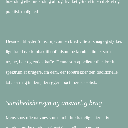
brænding eller indånding af røg, hvilket gør det til en diskret og
praktisk mulighed.
Desuden tilbyder Snuscorp.com en bred vifte af smag og styrker,
lige fra klassisk tobak til opfindsomme kombinationer som
mynte, bær og endda kaffe. Denne sort appellerer til et bredt
spektrum af brugere, fra dem, der foretrækker den traditionelle
tobakssmag til dem, der søger noget mere eksotisk.
Sundhedshensyn og ansvarlig brug
Mens snus ofte nævnes som et mindre skadeligt alternativ til
rygning, er det vigtigt at forstå de sundhedsmæssige