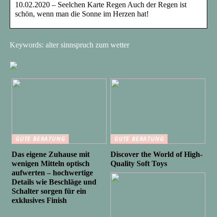
10.02.2020 – Seelchen Karte Regen Auch der Regen ist
schön, wenn man die Sonne im Herzen hat!
Keywords: alter sinnspruch zum wetter
GUTE BERATUNG
GUTE BERATUNG
Das eigene Zuhause mit
Discover the World of High-
wenigen Mitteln optisch
Quality Soft Toys
aufwerten – hochwertige
Details wie Beschläge und
Schalter sorgen für ein
exklusives Finish