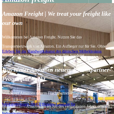
Amazon Freight | We treat your freight like
our own
Willkommen bei Amazon Freight. Nutzen Sie das
Transportnetzwerk von Amazon. Ein Auflieger nur für Sie. Ohne
Erleben Sie die Handwerkskunst des dänischen Möbeldesigns
Mindestlademenge transportieren wir Ihre Sendung …
Was hinter Amazons neuem Frachtpartner-
Programm steckt
Was hinter Amazons neuem Frachtpartner-Programm steckt – DVZ
Werkstattpressen 100t: Effiziente Leistung für
01.02.2022 — Amazon hat im Juli des vergangenen Jahres offiziell
Industrieanwendungen