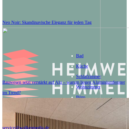
Neo Noir: Skandinavische Eleganz für jeden Tag
Bad
Küche
Schlafzimmer
Bauwesen setzt verstärkt auf Alu – warum liegen Aluminiumfenster
Wohnzimmer
im Trend?
Büro
Garten
Bau
service@wolkenmedia.de
Lifestyle