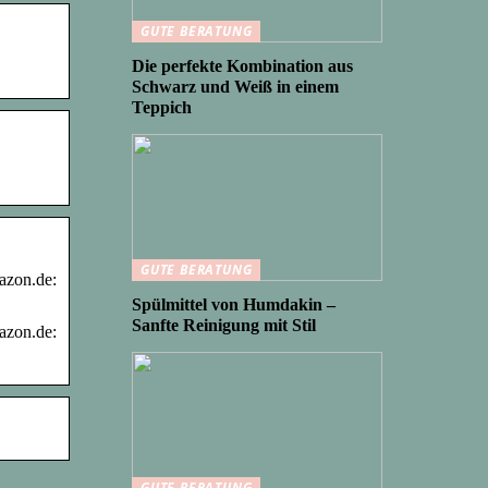
GUTE BERATUNG
Die perfekte Kombination aus
Schwarz und Weiß in einem
Teppich
GUTE BERATUNG
mazon.de:
Spülmittel von Humdakin –
Sanfte Reinigung mit Stil
mazon.de:
GUTE BERATUNG