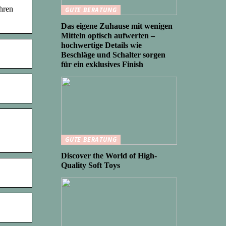
hren
GUTE BERATUNG
Das eigene Zuhause mit wenigen
Mitteln optisch aufwerten –
hochwertige Details wie
Beschläge und Schalter sorgen
für ein exklusives Finish
GUTE BERATUNG
Discover the World of High-
Quality Soft Toys