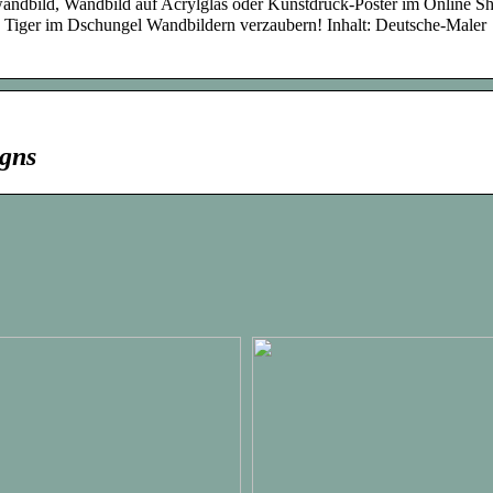
andbild, Wandbild auf Acrylglas oder Kunstdruck-Poster im Online S
rc Tiger im Dschungel Wandbildern verzaubern! Inhalt: Deutsche-Maler
igns