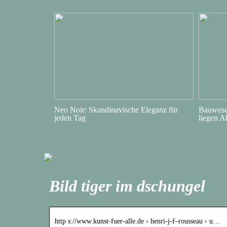
Neo Noir: Skandinavische Eleganz für
Bauwesen
jeden Tag
liegen A
Bild tiger im dschungel
http s://www.kunst-fuer-alle.de › henri-j-f–rousseau › u…