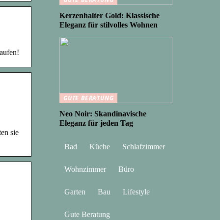
Kerzenhalter Gold: Klassische
Eleganz für stilvolles Wohnen
aufen!
GUTE BERATUNG
Neo Noir: Skandinavische
Eleganz für jeden Tag
en sie
Bad
Küche
Schlafzimmer
Wohnzimmer
Büro
Garten
Bau
Lifestyle
Gute Beratung