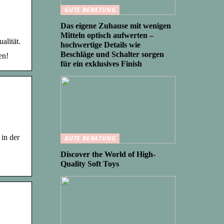
GUTE BERATUNG
Das eigene Zuhause mit wenigen
Mitteln optisch aufwerten –
lität.
hochwertige Details wie
Beschläge und Schalter sorgen
en!
für ein exklusives Finish
in der
GUTE BERATUNG
Discover the World of High-
Quality Soft Toys