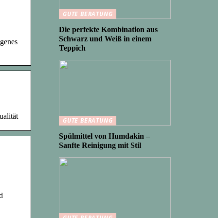
GUTE BERATUNG
Die perfekte Kombination aus
Schwarz und Weiß in einem
igenes
Teppich
alität
GUTE BERATUNG
Spülmittel von Humdakin –
Sanfte Reinigung mit Stil
d
GUTE BERATUNG