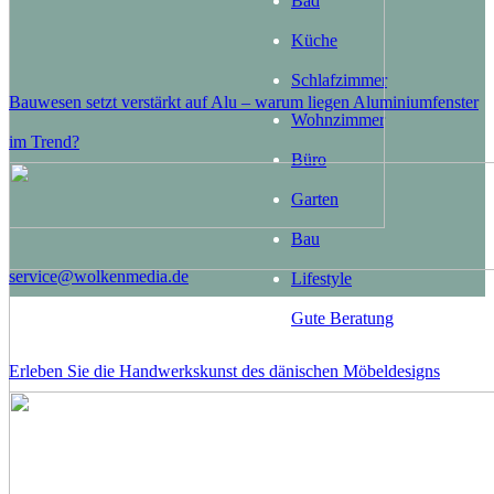
Bad
Küche
Schlafzimmer
Bauwesen setzt verstärkt auf Alu – warum liegen Aluminiumfenster
Wohnzimmer
im Trend?
Büro
Garten
Bau
service@wolkenmedia.de
Lifestyle
Gute Beratung
Erleben Sie die Handwerkskunst des dänischen Möbeldesigns