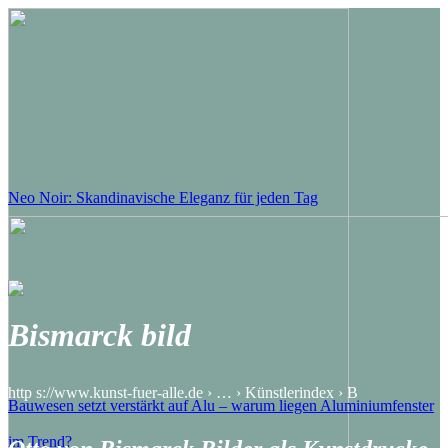
Neo Noir: Skandinavische Eleganz für jeden Tag
Bismarck bild
http s://www.kunst-fuer-alle.de › … › Künstlerindex › B
Bauwesen setzt verstärkt auf Alu – warum liegen Aluminiumfenster
im Trend?