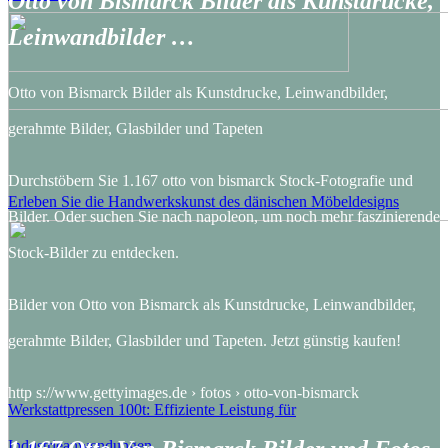
Otto von Bismarck Bilder als Kunstdrucke,
Leinwandbilder …
Otto von Bismarck Bilder als Kunstdrucke, Leinwandbilder,
gerahmte Bilder, Glasbilder und Tapeten
Durchstöbern Sie 1.167 otto von bismarck Stock-Fotografie und
Erleben Sie die Handwerkskunst des dänischen Möbeldesigns
Bilder. Oder suchen Sie nach napoleon, um noch mehr faszinierende
Stock-Bilder zu entdecken.
Bilder von Otto von Bismarck als Kunstdrucke, Leinwandbilder,
gerahmte Bilder, Glasbilder und Tapeten. Jetzt günstig kaufen!
http s://www.gettyimages.de › fotos › otto-von-bismarck
Werkstattpressen 100t: Effiziente Leistung für
Industrieanwendungen