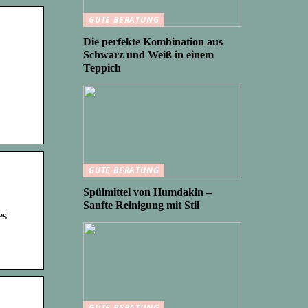
GUTE BERATUNG
Die perfekte Kombination aus
Schwarz und Weiß in einem
Teppich
GUTE BERATUNG
Spülmittel von Humdakin –
Sanfte Reinigung mit Stil
es
GUTE BERATUNG