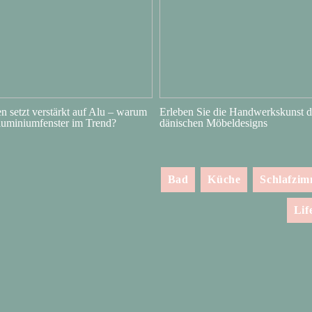
 setzt verstärkt auf Alu – warum
Erleben Sie die Handwerkskunst d
luminiumfenster im Trend?
dänischen Möbeldesigns
Bad
Küche
Schlafzi
Lif