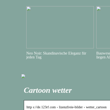
Neo Noir: Skandinavische Eleganz für
Bauwesen
jeden Tag
liegen A
Cartoon wetter
http s://de.123rf.com › lizenzfreie-bilder › wetter_cartoon