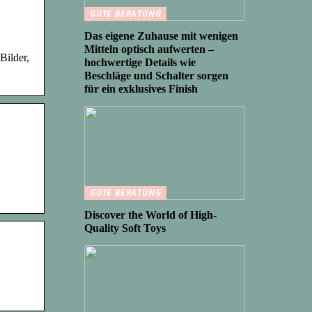
GUTE BERATUNG
Das eigene Zuhause mit wenigen
Mitteln optisch aufwerten –
Bilder,
hochwertige Details wie
Beschläge und Schalter sorgen
für ein exklusives Finish
GUTE BERATUNG
Discover the World of High-
Quality Soft Toys