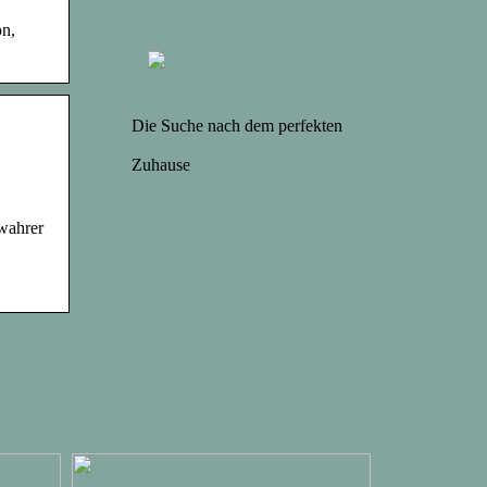
on,
Die Suche nach dem perfekten
Zuhause
wahrer