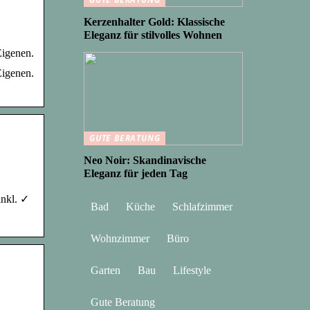
Kerzenhalter Gold: Klassische
Eleganz für stilvolles Wohnen
Eigenen.
Eigenen.
GUTE BERATUNG
Neo Noir: Skandinavische
Eleganz für jeden Tag
inkl. ✓
Bad
Küche
Schlafzimmer
Wohnzimmer
Büro
Garten
Bau
Lifestyle
Gute Beratung