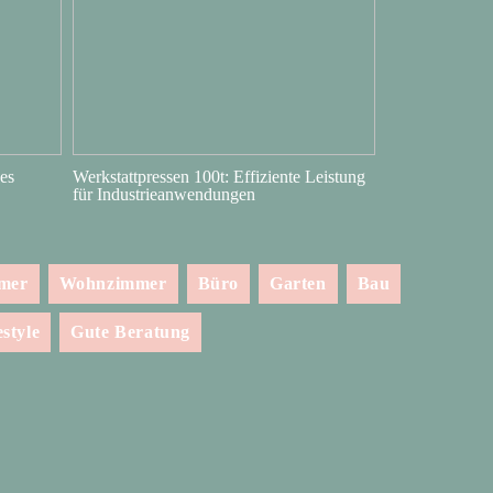
es
Werkstattpressen 100t: Effiziente Leistung
für Industrieanwendungen
mmer
Wohnzimmer
Büro
Garten
Bau
estyle
Gute Beratung