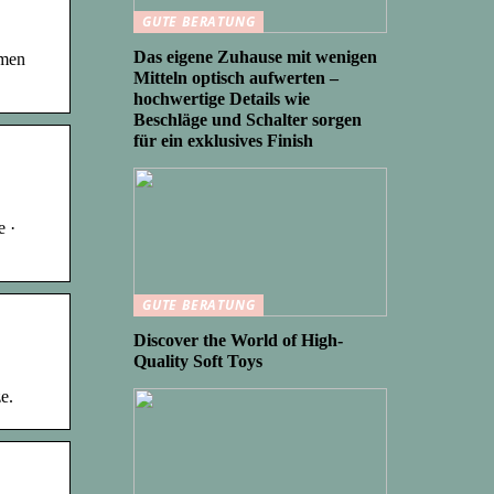
GUTE BERATUNG
Das eigene Zuhause mit wenigen
amen
Mitteln optisch aufwerten –
hochwertige Details wie
Beschläge und Schalter sorgen
für ein exklusives Finish
e ·
GUTE BERATUNG
Discover the World of High-
Quality Soft Toys
e.