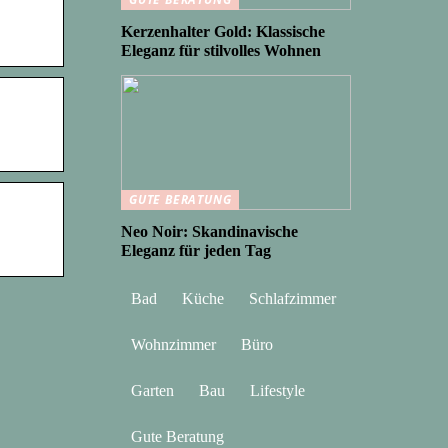
Kerzenhalter Gold: Klassische
Eleganz für stilvolles Wohnen
GUTE BERATUNG
Neo Noir: Skandinavische
Eleganz für jeden Tag
Bad
Küche
Schlafzimmer
Wohnzimmer
Büro
Garten
Bau
Lifestyle
Gute Beratung