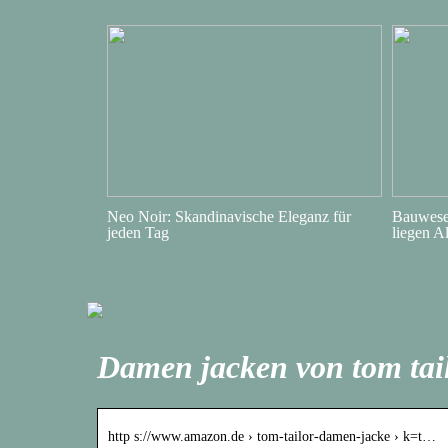
Neo Noir: Skandinavische Eleganz für
Bauwesen
jeden Tag
liegen A
Damen jacken von tom tai
http s://www.amazon.de › tom-tailor-damen-jacke › k=t…