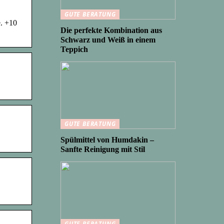
GUTE BERATUNG
. +10
Die perfekte Kombination aus
Schwarz und Weiß in einem
Teppich
GUTE BERATUNG
Spülmittel von Humdakin –
Sanfte Reinigung mit Stil
GUTE BERATUNG