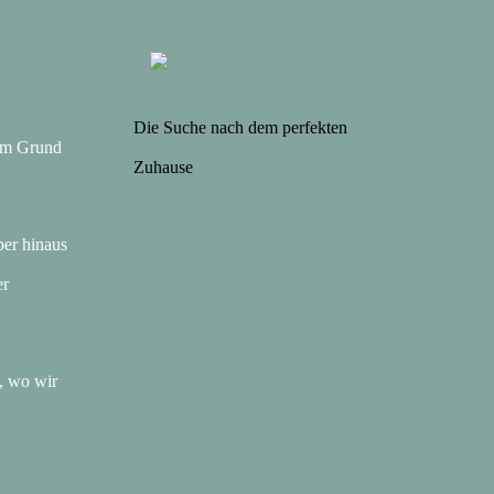
Die Suche nach dem perfekten
sem Grund
Zuhause
ber hinaus
er
 , wo wir