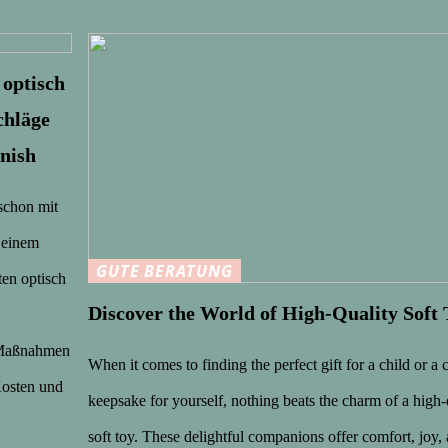
 optisch
chläge
inish
schon mit
 einem
GUTE BERATUNG
en optisch
Discover the World of High-Quality Soft 
e Maßnahmen
When it comes to finding the perfect gift for a child or a 
Kosten und
keepsake for yourself, nothing beats the charm of a high-
soft toy. These delightful companions offer comfort, joy,