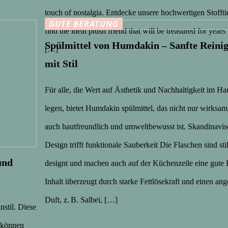
touch of nostalgia. Entdecke unsere hochwertigen Stoffti
GUTE BERATUNG
find the ideal plush friend that will be treasured for years
Spülmittel von Humdakin – Sanfte Reini
[…]
mit Stil
Für alle, die Wert auf Ästhetik und Nachhaltigkeit im Ha
legen, bietet Humdakin spülmittel, das nicht nur wirksam
auch hautfreundlich und umweltbewusst ist. Skandinavis
Design trifft funktionale Sauberkeit Die Flaschen sind sti
und
designt und machen auch auf der Küchenzeile eine gute 
Inhalt überzeugt durch starke Fettlösekraft und einen a
Duft, z. B. Salbei, […]
nstil. Diese
 können