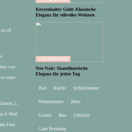
Kerzenhalter Gold: Klassische
Eleganz für stilvolles Wohnen
st oft
ne
GUTE BERATUNG
ndere von
Neo Noir: Skandinavische
Eleganz für jeden Tag
zu einer
Bad
Küche
Schlafzimmer
Wohnzimmer
Büro
können, z.
ngs-E-Mail
Garten
Bau
Lifestyle
ine Frau
Gute Beratung