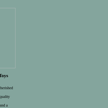
Toys
cherished
quality
 and a