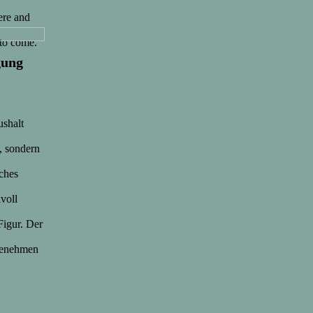
ere and
 to come.
gung
ushalt
, sondern
ches
lvoll
Figur. Der
ngenehmen