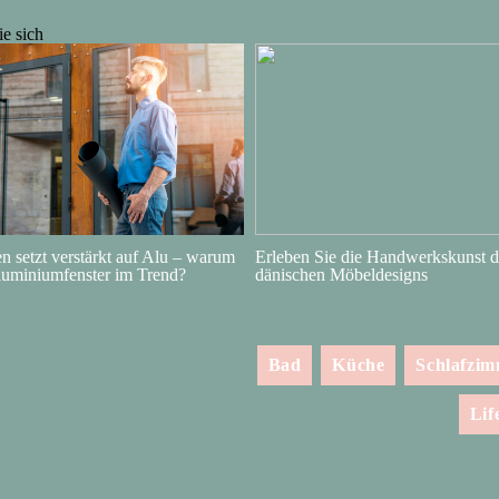
e sich
 trotzdem
ind die
 den […]
 setzt verstärkt auf Alu – warum
Erleben Sie die Handwerkskunst d
luminiumfenster im Trend?
dänischen Möbeldesigns
Bad
Küche
Schlafzi
Lif