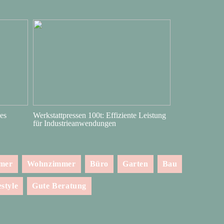
es
Werkstattpressen 100t: Effiziente Leistung
für Industrieanwendungen
mmer
Wohnzimmer
Büro
Garten
Bau
estyle
Gute Beratung