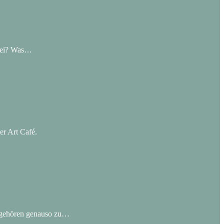
frei? Was…
er Art Café.
n gehören genauso zu…