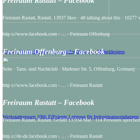
Freiraum Rastatt – Facebook
Freiraum Rastatt, Rastatt. 13937 likes · 48 talking about this · 1027
http s://www.facebook.com › … › Freiraum Offenburg
Freiraum Offenburg – Facebook
Erleben Sie die Handwerkskunst des dänischen Möbeldesigns
Seite · Tanz- und Nachtclub · Marlener Str. 5, Offenburg, Germany 
http s://www.facebook.com › … › Freiraum Rastatt
Freiraum Rastatt – Facebook
Werkstattpressen 100t: Effiziente Leistung für Industrieanwendungen
Freiraum Rastatt, Rastatt. Gefällt 13.934 Mal · 114 Personen sprech
http s://de-de.facebook.com › … › Freiraum Rastatt