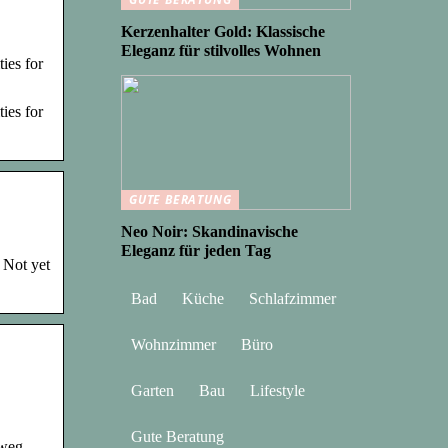
Kerzenhalter Gold: Klassische
Eleganz für stilvolles Wohnen
ies for
ies for
GUTE BERATUNG
Neo Noir: Skandinavische
Eleganz für jeden Tag
 Not yet
Bad
Küche
Schlafzimmer
Wohnzimmer
Büro
Garten
Bau
Lifestyle
Gute Beratung
n weg…