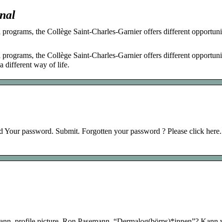
onal
 programs, the Collège Saint-Charles-Garnier offers different opportunit
 programs, the Collège Saint-Charles-Garnier offers different opportunit
 different way of life.
d Your password. Submit. Forgotten your password ? Please click here.
mann, profile picture. Ron Pasemann. “Dermalog(börps)*innen”? Kan