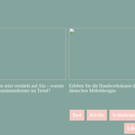
 setzt verstärkt auf Alu – warum
Erleben Sie die Handwerkskunst d
luminiumfenster im Trend?
dänischen Möbeldesigns
Bad
Küche
Schlafzi
Lif