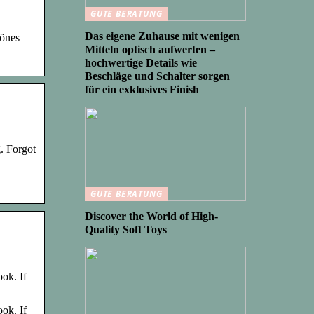
GUTE BERATUNG
Das eigene Zuhause mit wenigen
hönes
Mitteln optisch aufwerten –
hochwertige Details wie
Beschläge und Schalter sorgen
für ein exklusives Finish
. Forgot
GUTE BERATUNG
Discover the World of High-
Quality Soft Toys
ok. If
ok. If