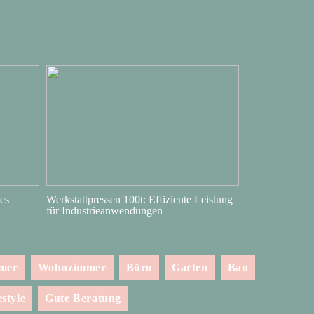
es
Werkstattpressen 100t: Effiziente Leistung
für Industrieanwendungen
mmer
Wohnzimmer
Büro
Garten
Bau
estyle
Gute Beratung