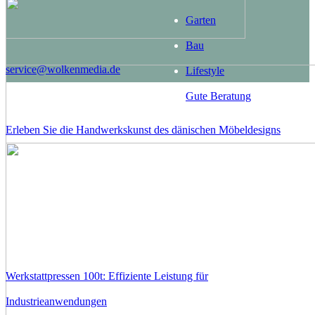
Garten
Bau
service@wolkenmedia.de
Lifestyle
Gute Beratung
Erleben Sie die Handwerkskunst des dänischen Möbeldesigns
Werkstattpressen 100t: Effiziente Leistung für
Industrieanwendungen