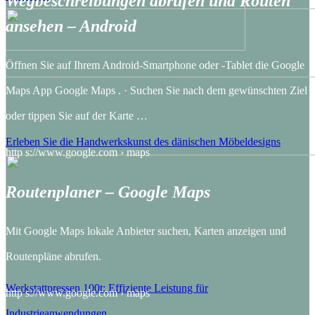
Wegbeschreibungen abrufen und Routen
ansehen – Android
Öffnen Sie auf Ihrem Android-Smartphone oder ‑Tablet die Google
Maps App Google Maps . · Suchen Sie nach dem gewünschten Ziel
oder tippen Sie auf der Karte …
Erleben Sie die Handwerkskunst des dänischen Möbeldesigns
http s://www.google.com › maps
Routenplaner – Google Maps
Mit Google Maps lokale Anbieter suchen, Karten anzeigen und
Routenpläne abrufen.
Werkstattpressen 100t: Effiziente Leistung für
http s://www.google.com › maps
Industrieanwendungen