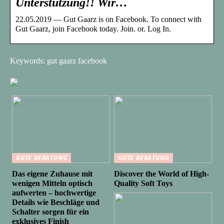
Unterstützung!! Wir…
22.05.2019 — Gut Gaarz is on Facebook. To connect with
Gut Gaarz, join Facebook today. Join. or. Log In.
Keywords: gut gaarz facebook
GUTE BERATUNG
GUTE BERATUNG
Das eigene Zuhause mit
Discover the World of High-
wenigen Mitteln optisch
Quality Soft Toys
aufwerten – hochwertige
Details wie Beschläge und
Schalter sorgen für ein
exklusives Finish