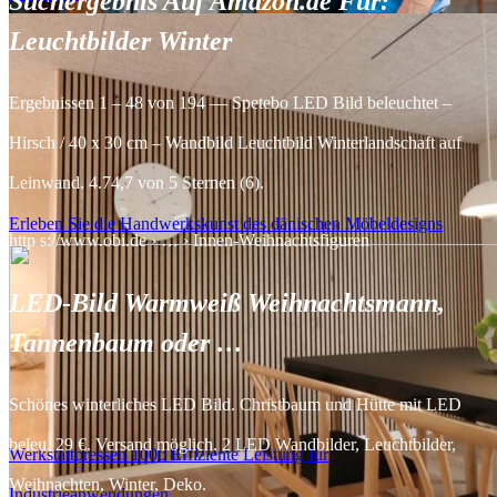
Suchergebnis Auf Amazon.de Für:
Leuchtbilder Winter
Ergebnissen 1 – 48 von 194 — Spetebo LED Bild beleuchtet –
Hirsch / 40 x 30 cm – Wandbild Leuchtbild Winterlandschaft auf
Leinwand. 4.74,7 von 5 Sternen (6).
Erleben Sie die Handwerkskunst des dänischen Möbeldesigns
http s://www.obi.de › … › Innen-Weihnachtsfiguren
LED-Bild Warmweiß Weihnachtsmann,
Tannenbaum oder …
Schönes winterliches LED Bild. Christbaum und Hütte mit LED
beleu. 29 €. Versand möglich. 2 LED Wandbilder, Leuchtbilder,
Werkstattpressen 100t: Effiziente Leistung für
Weihnachten, Winter, Deko.
Industrieanwendungen