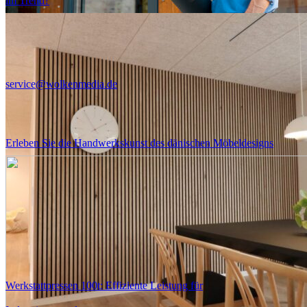
im Trend?
Büro
Garten
Bau
service@wolkenmedia.de
Lifestyle
Gute Beratung
Erleben Sie die Handwerkskunst des dänischen Möbeldesigns
Werkstattpressen 100t: Effiziente Leistung für