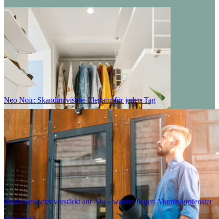
Neo Noir: Skandinavische Eleganz für jeden Tag
Bad
Küche
Schlafzimmer
Bauwesen setzt verstärkt auf Alu – warum liegen Aluminiumfenster
Wohnzimmer