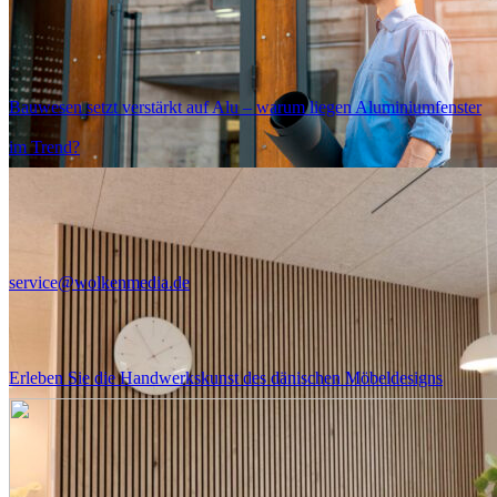
Bad
Küche
Schlafzimmer
Bauwesen setzt verstärkt auf Alu – warum liegen Aluminiumfenster
Wohnzimmer
im Trend?
Büro
Garten
Bau
service@wolkenmedia.de
Lifestyle
Gute Beratung
Erleben Sie die Handwerkskunst des dänischen Möbeldesigns