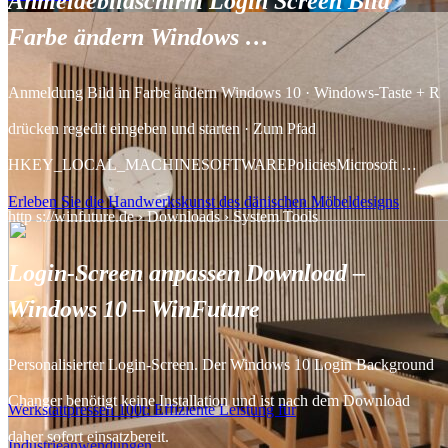
Anmeldebildschirm Login Screen Bild
Farbe ändern Windows …
Anmeldung Bild in Farbe ändern Windows 10 · Windows-Taste + R
drücken regedit eingeben und starten · Zum Pfad
HKEY_LOCAL_MACHINESOFTWAREPoliciesMicrosoft …
Erleben Sie die Handwerkskunst des dänischen Möbeldesigns
http s://winfuture.de › Downloads › System Tools
Login-Screen anpassen Download –
Windows 10 – WinFuture
Personalisierter Login-Screen. Der Windows 10 Login Background
Changer benötigt keine Installation und ist nach dem Download
Werkstattpressen 100t: Effiziente Leistung für
daher sofort einsatzbereit.
Industrieanwendungen