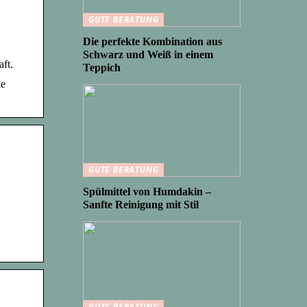
GUTE BERATUNG
Die perfekte Kombination aus
Schwarz und Weiß in einem
ft.
Teppich
ne
GUTE BERATUNG
Spülmittel von Humdakin –
Sanfte Reinigung mit Stil
GUTE BERATUNG