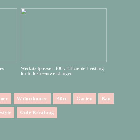
es
Werkstattpressen 100t: Effiziente Leistung
für Industrieanwendungen
mmer
Wohnzimmer
Büro
Garten
Bau
estyle
Gute Beratung