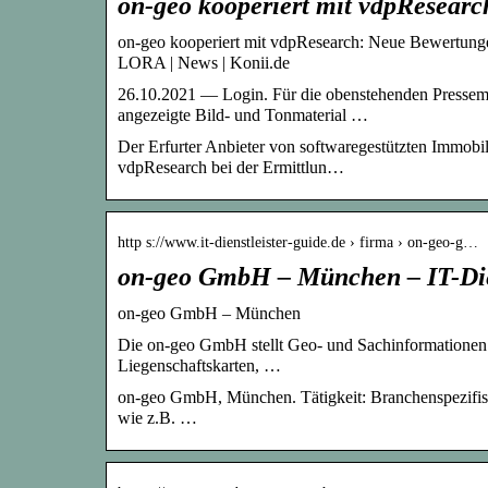
on-geo kooperiert mit vdpResearc
on-geo kooperiert mit vdpResearch: Neue Bewertunge
LORA | News | Konii.de
26.10.2021 — Login. Für die obenstehenden Pressemit
angezeigte Bild- und Tonmaterial …
Der Erfurter Anbieter von softwaregestützten Immobi
vdpResearch bei der Ermittlun…
http s://www.it-dienstleister-guide.de › firma › on-geo-g…
on-geo GmbH – München – IT-Die
on-geo GmbH – München
Die on-geo GmbH stellt Geo- und Sachinformationen wi
Liegenschaftskarten, …
on-geo GmbH, München. Tätigkeit: Branchenspezifis
wie z.B. …