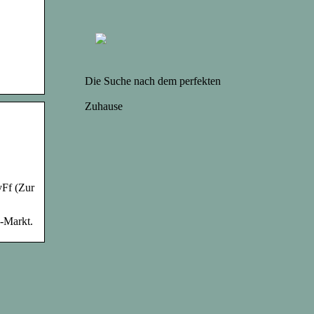
Die Suche nach dem perfekten
Zuhause
vFf (Zur
n-Markt.