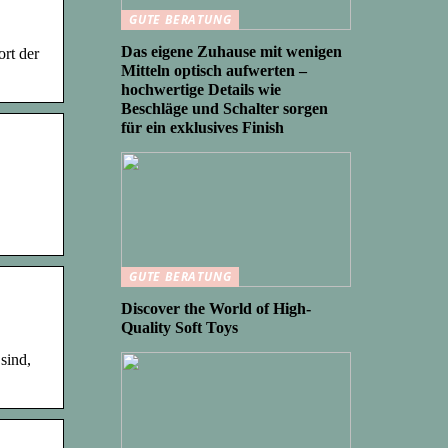
GUTE BERATUNG
Das eigene Zuhause mit wenigen
rt der
Mitteln optisch aufwerten –
hochwertige Details wie
Beschläge und Schalter sorgen
für ein exklusives Finish
GUTE BERATUNG
Discover the World of High-
Quality Soft Toys
sind,