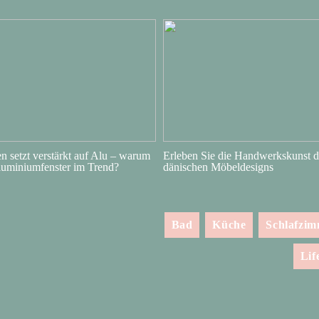
 setzt verstärkt auf Alu – warum
Erleben Sie die Handwerkskunst d
luminiumfenster im Trend?
dänischen Möbeldesigns
Bad
Küche
Schlafzi
Lif