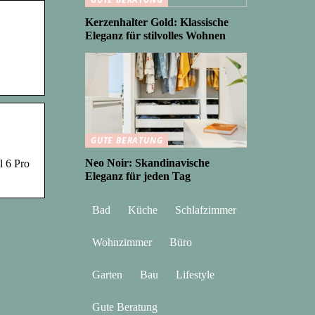
Kerzenhalter Gold: Klassische
Eleganz für stilvolles Wohnen
GUTE BERATUNG
Neo Noir: Skandinavische
l 6 Pro
Eleganz für jeden Tag
Bad
Küche
Schlafzimmer
Wohnzimmer
Büro
Garten
Bau
Lifestyle
Gute Beratung