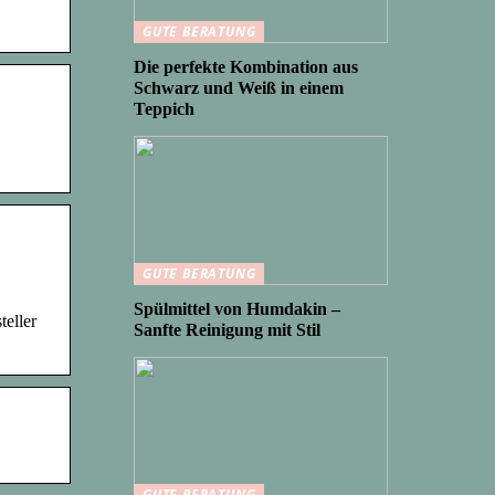
GUTE BERATUNG
Die perfekte Kombination aus
Schwarz und Weiß in einem
Teppich
GUTE BERATUNG
Spülmittel von Humdakin –
teller
Sanfte Reinigung mit Stil
GUTE BERATUNG