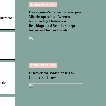
GUTE BERATUNG
Das eigene Zuhause mit wenigen
Mitteln optisch aufwerten –
ufsrecht
hochwertige Details wie
Beschläge und Schalter sorgen
für ein exklusives Finish
GUTE BERATUNG
Discover the World of High-
Quality Soft Toys
riedene