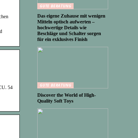
GUTE BERATUNG
Das eigene Zuhause mit wenigen
chen
Mitteln optisch aufwerten –
hochwertige Details wie
nd
Beschläge und Schalter sorgen
für ein exklusives Finish
GUTE BERATUNG
CU. 54
Discover the World of High-
Quality Soft Toys