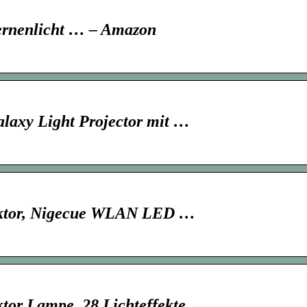
ernenlicht … – Amazon
laxy Light Projector mit …
ektor, Nigecue WLAN LED …
tor Lampe, 28 Lichteffekte …