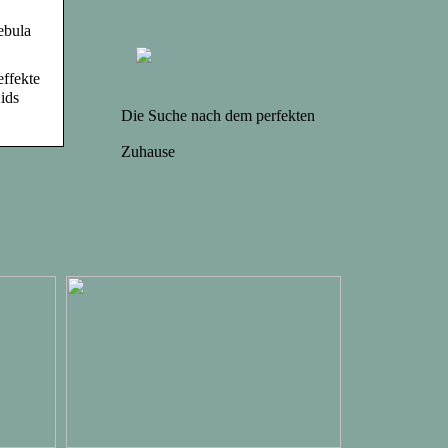
ebula
ffekte
ids
Die Suche nach dem perfekten
Zuhause