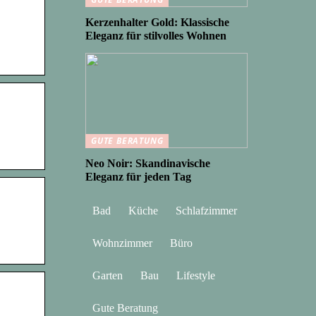
Kerzenhalter Gold: Klassische
Eleganz für stilvolles Wohnen
GUTE BERATUNG
Neo Noir: Skandinavische
Eleganz für jeden Tag
Bad
Küche
Schlafzimmer
Wohnzimmer
Büro
Garten
Bau
Lifestyle
Gute Beratung