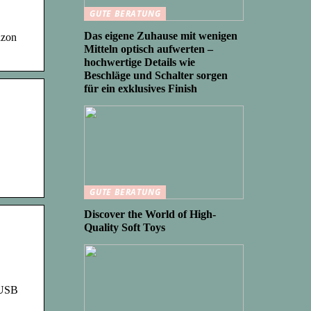
GUTE BERATUNG
Das eigene Zuhause mit wenigen
azon
Mitteln optisch aufwerten –
hochwertige Details wie
Beschläge und Schalter sorgen
für ein exklusives Finish
GUTE BERATUNG
Discover the World of High-
Quality Soft Toys
-USB