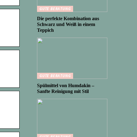
GUTE BERATUNG
Die perfekte Kombination aus
Schwarz und Weiß in einem
Teppich
GUTE BERATUNG
Spülmittel von Humdakin –
Sanfte Reinigung mit Stil
GUTE BERATUNG