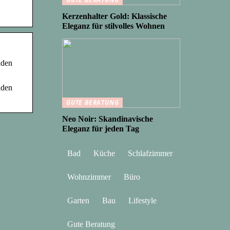
Kerzenhalter Gold: Klassische
Eleganz für stilvolles Wohnen
nden
nden
GUTE BERATUNG
Neo Noir: Skandinavische
Eleganz für jeden Tag
Bad
Küche
Schlafzimmer
Wohnzimmer
Büro
Garten
Bau
Lifestyle
Gute Beratung