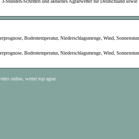
n 3-Stunden-Schritten und aktuelles Agrarwetter für Deutschland sowie
tterprognose, Bodentemperatur, Niederschlagsmenge, Wind, Sonnenstu
tterprognose, Bodentemperatur, Niederschlagsmenge, Wind, Sonnenstu
etter online, wetter top agrar