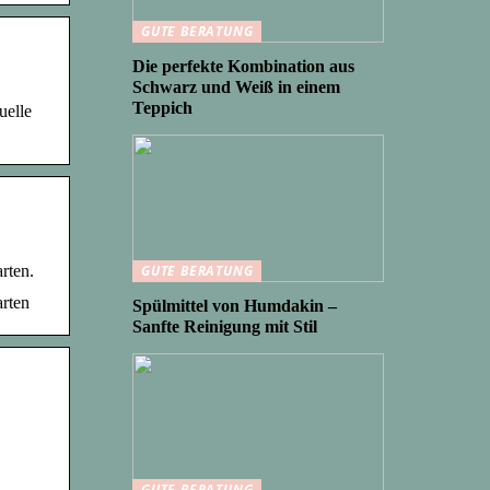
GUTE BERATUNG
Die perfekte Kombination aus
Schwarz und Weiß in einem
Teppich
uelle
rten.
GUTE BERATUNG
arten
Spülmittel von Humdakin –
Sanfte Reinigung mit Stil
GUTE BERATUNG