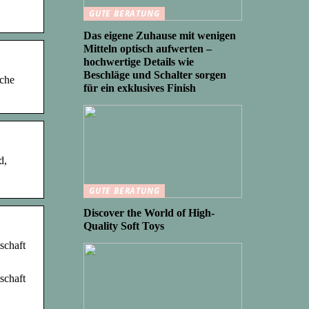
GUTE BERATUNG
Das eigene Zuhause mit wenigen
Mitteln optisch aufwerten –
hochwertige Details wie
Beschläge und Schalter sorgen
äche
für ein exklusives Finish
d,
GUTE BERATUNG
Discover the World of High-
Quality Soft Toys
schaft
schaft