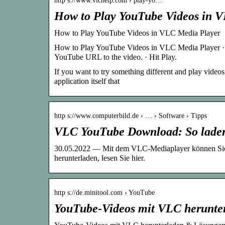
http s://www.vlchelp.com › play-yo…
How to Play YouTube Videos in 
How to Play YouTube Videos in VLC Media Player
How to Play YouTube Videos in VLC Media Player ·
YouTube URL to the video. · Hit Play.
If you want to try something different and play video
application itself that
http s://www.computerbild.de › … › Software › Tipps
VLC YouTube Download: So laden 
30.05.2022 — Mit dem VLC-Mediaplayer können Sie z
herunterladen, lesen Sie hier.
http s://de.minitool.com › YouTube
YouTube-Videos mit VLC herunt