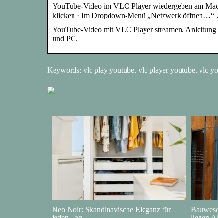
YouTube-Video im VLC Player wiedergeben am Mac ·
klicken · Im Dropdown-Menü „Netzwerk öffnen…“
YouTube-Video mit VLC Player streamen. Anleitung 
und PC.
Keywords: vlc play youtube, vlc player youtube, vlc yo
Neo Noir: Skandinavische Eleganz für
Bauwesen
jeden Tag
liegen A