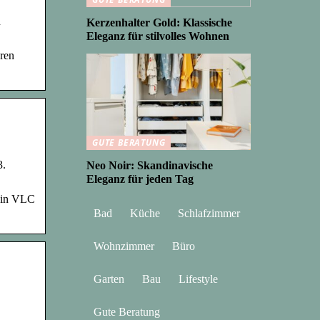
n
Kerzenhalter Gold: Klassische
Eleganz für stilvolles Wohnen
ren
GUTE BERATUNG
3.
Neo Noir: Skandinavische
Eleganz für jeden Tag
g in VLC
Bad
Küche
Schlafzimmer
Wohnzimmer
Büro
Garten
Bau
Lifestyle
Gute Beratung