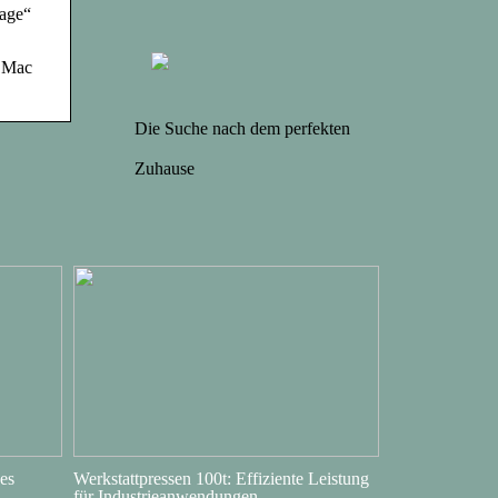
age“
f Mac
Die Suche nach dem perfekten
Zuhause
es
Werkstattpressen 100t: Effiziente Leistung
für Industrieanwendungen