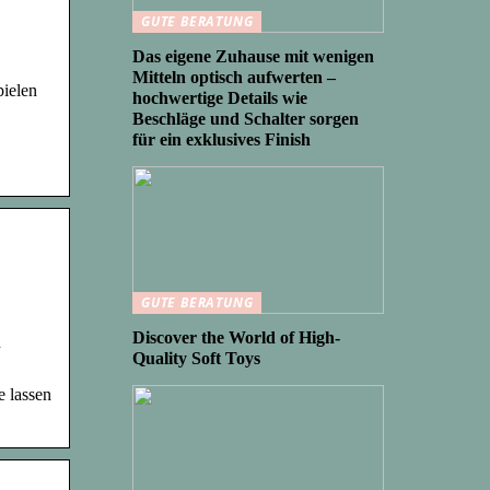
GUTE BERATUNG
Das eigene Zuhause mit wenigen
Mitteln optisch aufwerten –
ielen
hochwertige Details wie
Beschläge und Schalter sorgen
für ein exklusives Finish
GUTE BERATUNG
Discover the World of High-
n
Quality Soft Toys
e lassen