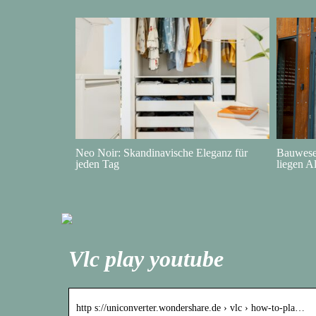
Neo Noir: Skandinavische Eleganz für
Bauwesen
jeden Tag
liegen A
Vlc play youtube
http s://uniconverter.wondershare.de › vlc › how-to-pla…