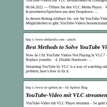
YouTube-Videos mit VLC herunterladen & Lösungen f
06.04.2022 — Öffnen Sie den VLC Media Player. · W
Konvertieren/Speichern aus dem Dropdown- …
In diesem Beitrag erfahren Sie, wie Sie YouTube-Vi
Möglichkeiten es gibt, YouTube-Videos herunterzulade
http s://www.stellarinfo.com › article
Best Methods to Solve YouTube V
How do I fix YouTube Videos Not Playing in VLC? · 1.
Replace youtube. · 4. Disable Hardware- …
Streaming YouTube by VLC is a way of watching onli
problem; here’s how to fix it.
http s://www.sir-apfelot.de › Sir Apfelot Blog
YouTube-Video mit VLC streamen –
YouTube-Video mit VLC Player streamen – So geht’s!