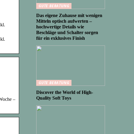
GUTE BERATUNG
Das eigene Zuhause mit wenigen
Mitteln optisch aufwerten –
kl.
hochwertige Details wie
Beschläge und Schalter sorgen
für ein exklusives Finish
kl.
GUTE BERATUNG
Discover the World of High-
Quality Soft Toys
 Woche –