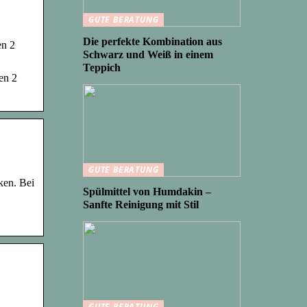
GUTE BERATUNG
Die perfekte Kombination aus
en 2
Schwarz und Weiß in einem
Teppich
en 2
GUTE BERATUNG
ken. Bei
Spülmittel von Humdakin –
Sanfte Reinigung mit Stil
GUTE BERATUNG