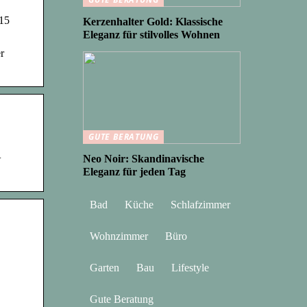
 15
Kerzenhalter Gold: Klassische
Eleganz für stilvolles Wohnen
r
GUTE BERATUNG
+
Neo Noir: Skandinavische
Eleganz für jeden Tag
Bad
Küche
Schlafzimmer
Wohnzimmer
Büro
Garten
Bau
Lifestyle
Gute Beratung