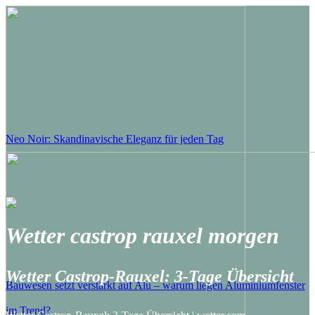
Neo Noir: Skandinavische Eleganz für jeden Tag
Wetter castrop rauxel morgen
Wetter Castrop-Rauxel: 3-Tage Übersicht
Bauwesen setzt verstärkt auf Alu – warum liegen Aluminiumfenster
im Trend?