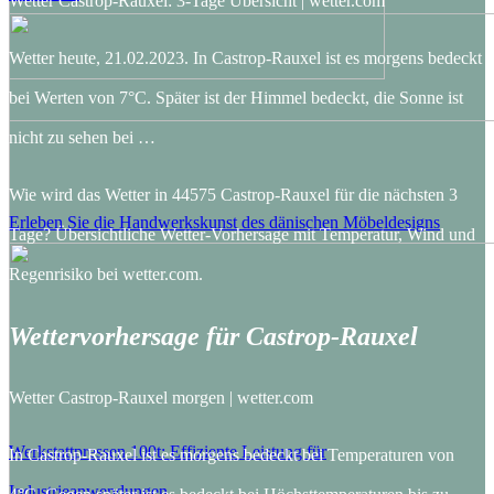
Wetter Castrop-Rauxel: 3-Tage Übersicht | wetter.com
Wetter heute, 21.02.2023. In Castrop-Rauxel ist es morgens bedeckt
bei Werten von 7°C. Später ist der Himmel bedeckt, die Sonne ist
nicht zu sehen bei …
Wie wird das Wetter in 44575 Castrop-Rauxel für die nächsten 3
Erleben Sie die Handwerkskunst des dänischen Möbeldesigns
Tage? Übersichtliche Wetter-Vorhersage mit Temperatur, Wind und
Regenrisiko bei wetter.com.
Wettervorhersage für Castrop-Rauxel
Wetter Castrop-Rauxel morgen | wetter.com
Werkstattpressen 100t: Effiziente Leistung für
In Castrop-Rauxel ist es morgens bedeckt bei Temperaturen von
Industrieanwendungen