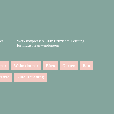
es
Werkstattpressen 100t: Effiziente Leistung
für Industrieanwendungen
mmer
Wohnzimmer
Büro
Garten
Bau
estyle
Gute Beratung