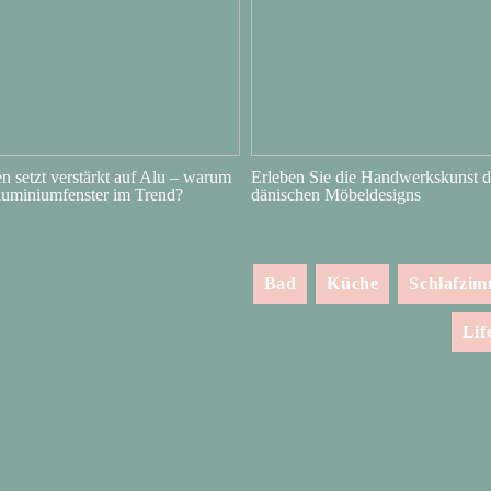
 setzt verstärkt auf Alu – warum
Erleben Sie die Handwerkskunst d
luminiumfenster im Trend?
dänischen Möbeldesigns
Bad
Küche
Schlafzi
Lif