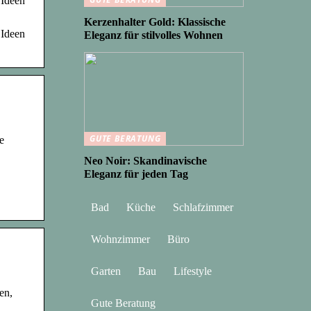
 Ideen
Kerzenhalter Gold: Klassische
 Ideen
Eleganz für stilvolles Wohnen
GUTE BERATUNG
e
Neo Noir: Skandinavische
Eleganz für jeden Tag
Bad
Küche
Schlafzimmer
Wohnzimmer
Büro
Garten
Bau
Lifestyle
en,
Gute Beratung