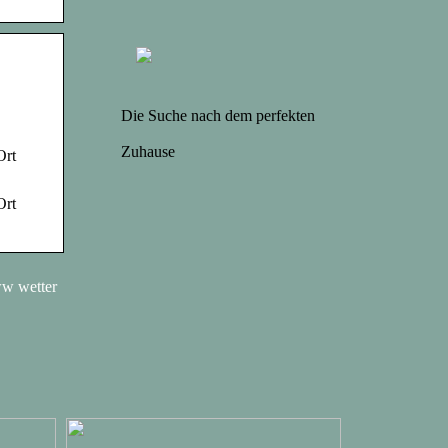
Die Suche nach dem perfekten
Zuhause
Ort
Ort
ww wetter