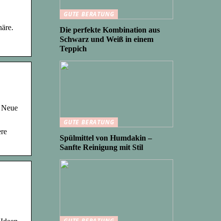
GUTE BERATUNG
häre.
Die perfekte Kombination aus
Schwarz und Weiß in einem
Teppich
, Neue
GUTE BERATUNG
ere
Spülmittel von Humdakin –
Sanfte Reinigung mit Stil
GUTE BERATUNG