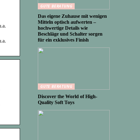
GUTE BERATUNG
Das eigene Zuhause mit wenigen
Mitteln optisch aufwerten –
.a.
hochwertige Details wie
Beschläge und Schalter sorgen
für ein exklusives Finish
.a.
GUTE BERATUNG
Discover the World of High-
Quality Soft Toys