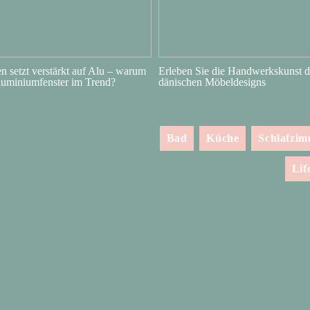
 setzt verstärkt auf Alu – warum
Erleben Sie die Handwerkskunst d
luminiumfenster im Trend?
dänischen Möbeldesigns
Bad
Küche
Schlafzi
Lif