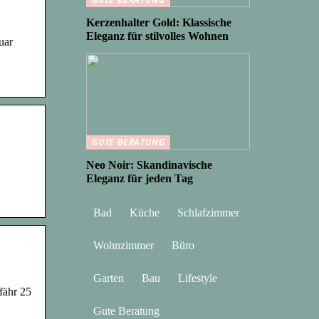
Kerzenhalter Gold: Klassische
Eleganz für stilvolles Wohnen
uar
GUTE BERATUNG
Neo Noir: Skandinavische
Eleganz für jeden Tag
Bad
Küche
Schlafzimmer
Wohnzimmer
Büro
Garten
Bau
Lifestyle
fähr 25
Gute Beratung