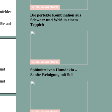
GUTE BERATUNG
nfelder
Die perfekte Kombination aus
Schwarz und Weiß in einem
Sie auf
Teppich
GUTE BERATUNG
 und
Spülmittel von Humdakin –
Sanfte Reinigung mit Stil
 und
GUTE BERATUNG