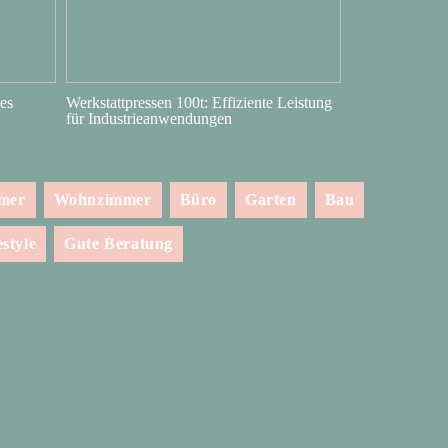
es
Werkstattpressen 100t: Effiziente Leistung
für Industrieanwendungen
mmer
Wohnzimmer
Büro
Garten
Bau
estyle
Gute Beratung