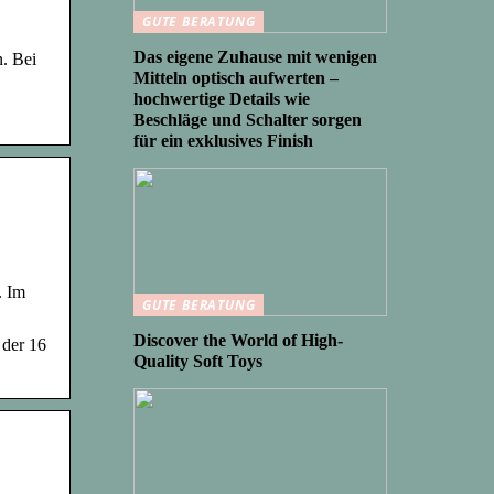
GUTE BERATUNG
Das eigene Zuhause mit wenigen
n. Bei
Mitteln optisch aufwerten –
hochwertige Details wie
Beschläge und Schalter sorgen
für ein exklusives Finish
. Im
GUTE BERATUNG
Discover the World of High-
 der 16
Quality Soft Toys