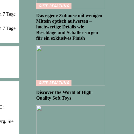
GUTE BERATUNG
en 7 Tage
Das eigene Zuhause mit wenigen
Mitteln optisch aufwerten –
hochwertige Details wie
en 7 Tage
Beschläge und Schalter sorgen
für ein exklusives Finish
GUTE BERATUNG
Discover the World of High-
Quality Soft Toys
C ;
rg. Sie