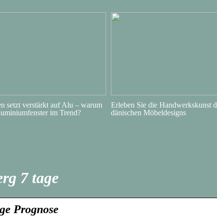
 setzt verstärkt auf Alu – warum
Erleben Sie die Handwerkskunst d
luminiumfenster im Trend?
dänischen Möbeldesigns
erg 7 tage
age Prognose