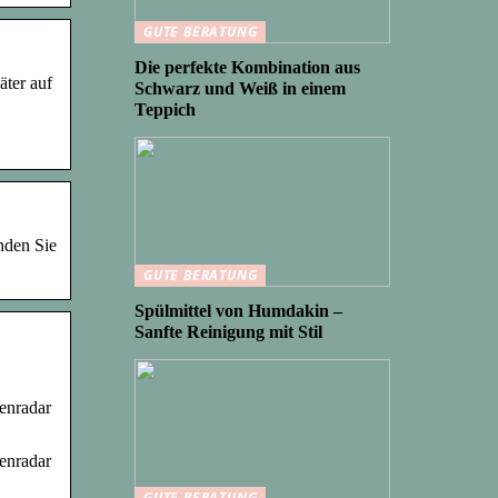
GUTE BERATUNG
Die perfekte Kombination aus
äter auf
Schwarz und Weiß in einem
Teppich
nden Sie
GUTE BERATUNG
Spülmittel von Humdakin –
Sanfte Reinigung mit Stil
genradar
genradar
GUTE BERATUNG