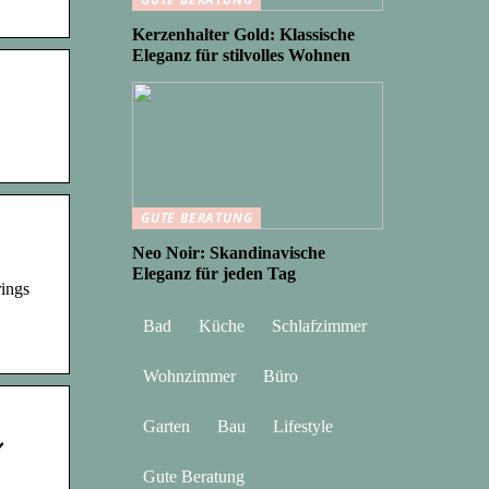
Kerzenhalter Gold: Klassische
Eleganz für stilvolles Wohnen
GUTE BERATUNG
Neo Noir: Skandinavische
Eleganz für jeden Tag
rings
Bad
Küche
Schlafzimmer
Wohnzimmer
Büro
Garten
Bau
Lifestyle
️
Gute Beratung