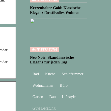
cht.
Kerzenhalter Gold: Klassische
Eleganz für stilvolles Wohnen
GUTE BERATUNG
radar
Neo Noir: Skandinavische
radar
Eleganz für jeden Tag
Bad
Küche
Schlafzimmer
Wohnzimmer
Büro
Garten
Bau
Lifestyle
Gute Beratung