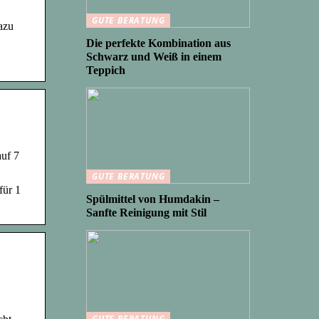
GUTE BERATUNG
azu
Die perfekte Kombination aus
Schwarz und Weiß in einem
Teppich
uf 7
GUTE BERATUNG
für 1
Spülmittel von Humdakin –
Sanfte Reinigung mit Stil
GUTE BERATUNG