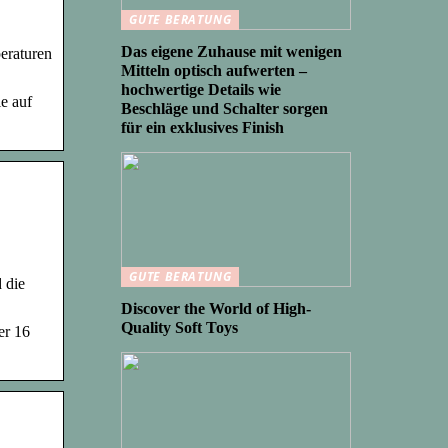
GUTE BERATUNG
Das eigene Zuhause mit wenigen
eraturen
Mitteln optisch aufwerten –
hochwertige Details wie
e auf
Beschläge und Schalter sorgen
für ein exklusives Finish
GUTE BERATUNG
 die
Discover the World of High-
Quality Soft Toys
er 16