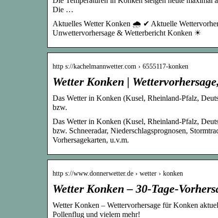
Die Temperaturen in Konken steigen heute maximal auf
Die …
Aktuelles Wetter Konken 🌧️ ✔ Aktuelle Wettervorhe
Unwettervorhersage & Wetterbericht Konken ☀
http s://kachelmannwetter.com › 6555117-konken
Wetter Konken | Wettervorhersage
Das Wetter in Konken (Kusel, Rheinland-Pfalz, Deutsc
bzw.
Das Wetter in Konken (Kusel, Rheinland-Pfalz, Deutsc
bzw. Schneeradar, Niederschlagsprognosen, Stormtrac
Vorhersagekarten, u.v.m.
http s://www.donnerwetter.de › wetter › konken
Wetter Konken – 30-Tage-Vorhers
Wetter Konken – Wettervorhersage für Konken aktuell
Pollenflug und vielem mehr!