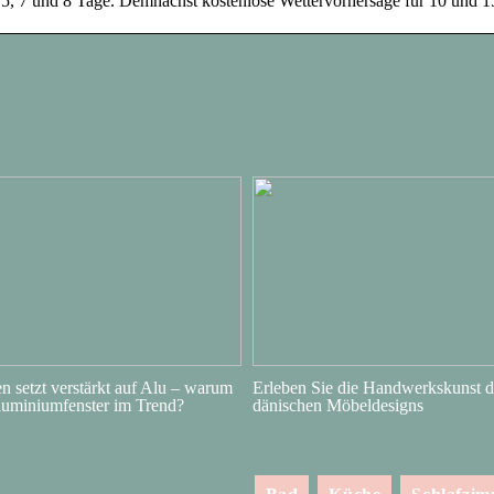
r 5, 7 und 8 Tage. Demnächst kostenlose Wettervorhersage für 10 und 1
 setzt verstärkt auf Alu – warum
Erleben Sie die Handwerkskunst d
luminiumfenster im Trend?
dänischen Möbeldesigns