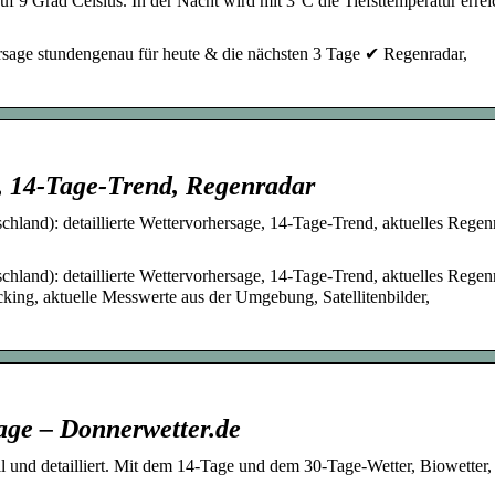
 9 Grad Celsius. In der Nacht wird mit 3°C die Tiefsttemperatur errei
rsage stundengenau für heute & die nächsten 3 Tage ✔ Regenradar,
, 14-Tage-Trend, Regenradar
hland): detaillierte Wettervorhersage, 14-Tage-Trend, aktuelles Regen
hland): detaillierte Wettervorhersage, 14-Tage-Trend, aktuelles Regen
king, aktuelle Messwerte aus der Umgebung, Satellitenbilder,
age – Donnerwetter.de
 und detailliert. Mit dem 14-Tage und dem 30-Tage-Wetter, Biowetter,