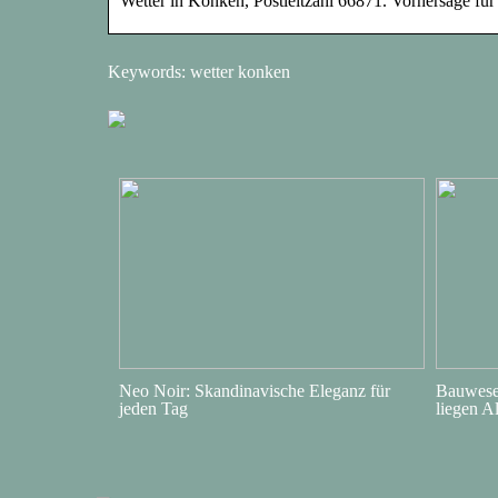
Wetter in Konken, Postleitzahl 66871. Vorhersage fü
Keywords: wetter konken
Neo Noir: Skandinavische Eleganz für
Bauwesen
jeden Tag
liegen A