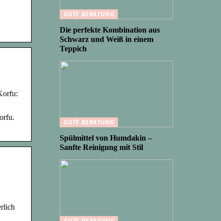
GUTE BERATUNG
Die perfekte Kombination aus
Schwarz und Weiß in einem
Teppich
Korfu:
orfu.
GUTE BERATUNG
Spülmittel von Humdakin –
Sanfte Reinigung mit Stil
rlich
GUTE BERATUNG