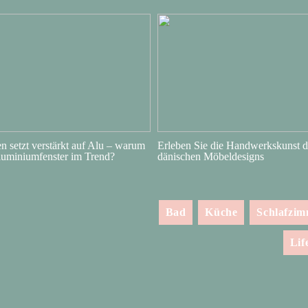
 setzt verstärkt auf Alu – warum
Erleben Sie die Handwerkskunst d
luminiumfenster im Trend?
dänischen Möbeldesigns
Bad
Küche
Schlafzi
Lif