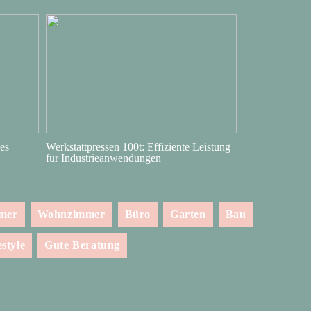
es
Werkstattpressen 100t: Effiziente Leistung
für Industrieanwendungen
mmer
Wohnzimmer
Büro
Garten
Bau
estyle
Gute Beratung