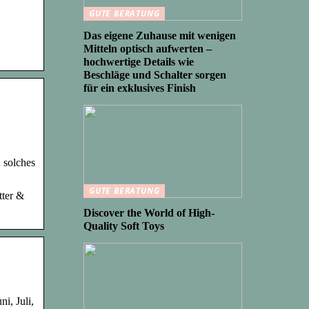
GUTE BERATUNG
Das eigene Zuhause mit wenigen
Mitteln optisch aufwerten –
hochwertige Details wie
Beschläge und Schalter sorgen
für ein exklusives Finish
 solches
GUTE BERATUNG
tter &
Discover the World of High-
Quality Soft Toys
i, Juli,