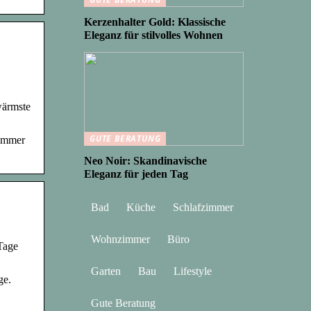
Kerzenhalter Gold: Klassische
Eleganz für stilvolles Wohnen
wärmste
GUTE BERATUNG
Sommer
Neo Noir: Skandinavische
Eleganz für jeden Tag
Bad
Küche
Schlafzimmer
Wohnzimmer
Büro
Tage
Garten
Bau
Lifestyle
ge.
Gute Beratung