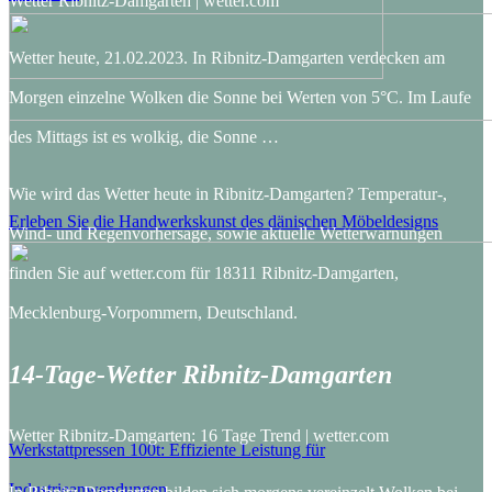
Wetter Ribnitz-Damgarten | wetter.com
Wetter heute, 21.02.2023. In Ribnitz-Damgarten verdecken am
Morgen einzelne Wolken die Sonne bei Werten von 5°C. Im Laufe
des Mittags ist es wolkig, die Sonne …
Wie wird das Wetter heute in Ribnitz-Damgarten? Temperatur-,
Erleben Sie die Handwerkskunst des dänischen Möbeldesigns
Wind- und Regenvorhersage, sowie aktuelle Wetterwarnungen
finden Sie auf wetter.com für 18311 Ribnitz-Damgarten,
Mecklenburg-Vorpommern, Deutschland.
14-Tage-Wetter Ribnitz-Damgarten
Wetter Ribnitz-Damgarten: 16 Tage Trend | wetter.com
Werkstattpressen 100t: Effiziente Leistung für
Industrieanwendungen