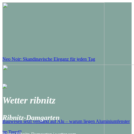
Neo Noir: Skandinavische Eleganz für jeden Tag
Wetter ribnitz
Ribnitz-Damgarten
Bauwesen setzt verstärkt auf Alu – warum liegen Aluminiumfenster
im Trend?