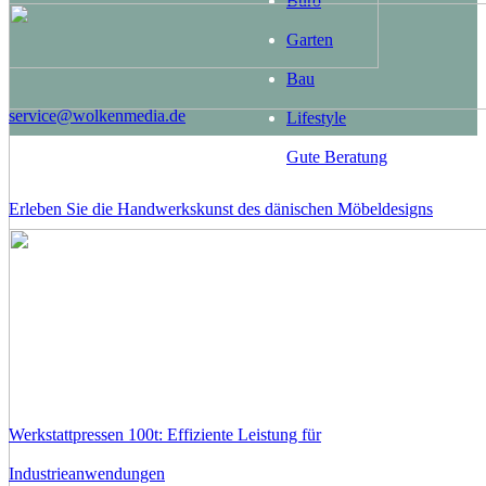
Büro
Garten
Bau
service@wolkenmedia.de
Lifestyle
Gute Beratung
Erleben Sie die Handwerkskunst des dänischen Möbeldesigns
Werkstattpressen 100t: Effiziente Leistung für
Industrieanwendungen