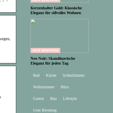
 7° /
Kerzenhalter Gold: Klassische
Eleganz für stilvolles Wohnen
orgen,
GUTE BERATUNG
Neo Noir: Skandinavische
Eleganz für jeden Tag
Bad
Küche
Schlafzimmer
Wohnzimmer
Büro
s
Garten
Bau
Lifestyle
Gute Beratung