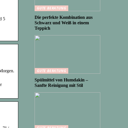
GUTE BERATUNG
Die perfekte Kombination aus
d 5
Schwarz und Weiß in einem
Teppich
 Morgen.
GUTE BERATUNG
Spülmittel von Humdakin –
r
Sanfte Reinigung mit Stil
GUTE BERATUNG