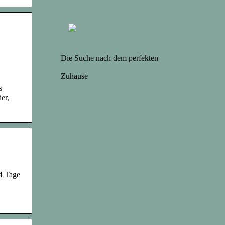
Die Suche nach dem perfekten
Zuhause
s
er,
14 Tage