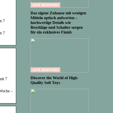
GUTE BERATUNG
Das eigene Zuhause mit wenigen
Mitteln optisch aufwerten –
n 7
hochwertige Details wie
Beschläge und Schalter sorgen
für ein exklusives Finish
n 7
GUTE BERATUNG
Discover the World of High-
mit 7
Quality Soft Toys
 Woche –